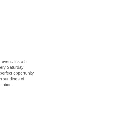
event. It's a 5
very Saturday
perfect opportunity
urroundings of
mation.