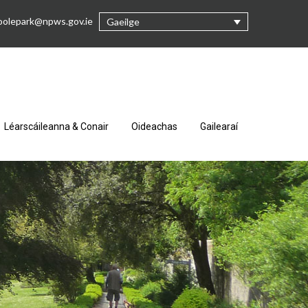
oolepark@npws.gov.ie
Gaeilge
Léarscáileanna & Conair
Oideachas
Gailearaí