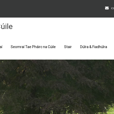
c
úile
aí
Seomraí Tae Pháirc na Cúile
Stair
Dúlra & Fiadhúlra