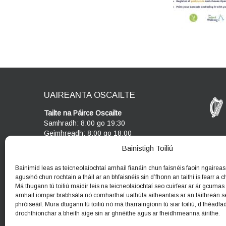
UAIREANTA OSCAILTE
Tailte na Páirce Oscailte
Samhradh: 8:00 go 19:30
Geimhreadh: 8:00 go 18:00
Bainistigh Toiliú
Ionad Cuairteoirí
Oscailte Dé Céadaoin - Dé Domhnaigh
Bainimid leas as teicneolaíochtaí amhail fianáin chun faisnéis faoin ngaireas 
10am - 5pm
agus/nó chun rochtain a fháil ar an bhfaisnéis sin d’fhonn an taithí is fearr a chu
Má thugann tú toiliú maidir leis na teicneolaíochtaí seo cuirfear ar ár gcumas
amhail iompar brabhsála nó comharthaí uathúla aitheantais ar an láithreán s
phróiseáil. Mura dtugann tú toiliú nó má tharraingíonn tú siar toiliú, d’fhéadfa
drochthionchar a bheith aige sin ar ghnéithe agus ar fheidhmeanna áirithe.