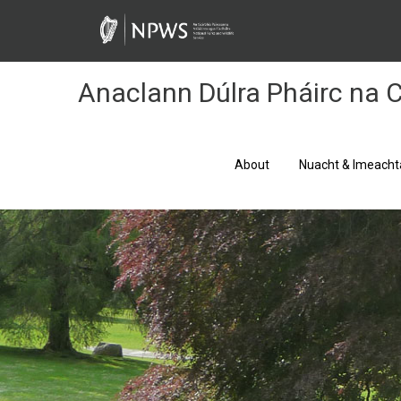
Skip
to
Content
Anaclann Dúlra Pháirc na C
About
Nuacht & Imeacht