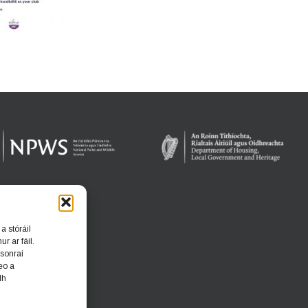
a stóráil
r ar fáil.
 sonraí
eo a
dh