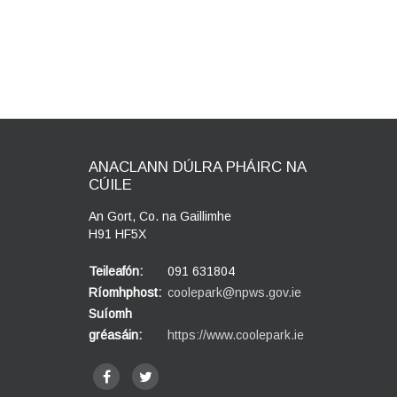
ANACLANN DÚLRA PHÁIRC NA
CÚILE
An Gort, Co. na Gaillimhe
H91 HF5X
Teileafón:
091 631804
Ríomhphost:
coolepark@npws.gov.ie
Suíomh
gréasáin:
https://www.coolepark.ie