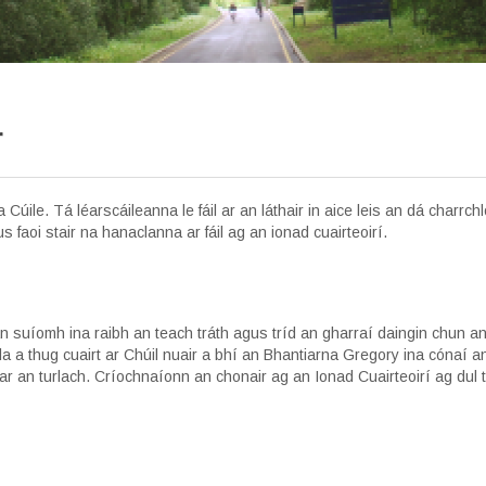
r
úile. Tá léarscáileanna le fáil ar an láthair in aice leis an dá charrchló
 faoi stair na hanaclanna ar fáil ag an ionad cuairteoirí.
an suíomh ina raibh an teach tráth agus tríd an gharraí daingin chun a
iúla a thug cuairt ar Chúil nuair a bhí an Bhantiarna Gregory ina cónaí 
r an turlach. Críochnaíonn an chonair ag an Ionad Cuairteoirí ag dul t