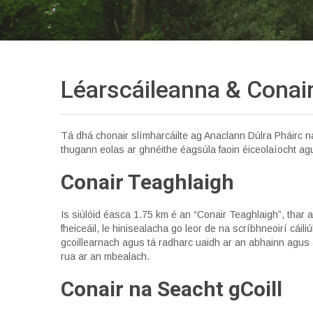
Léarscáileanna &
Conai
Tá dhá chonair slímharcáilte ag Anaclann Dúlra Pháirc na C
thugann eolas ar ghnéithe éagsúla faoin éiceolaíocht agus
Conair Teaghlaigh
Is siúlóid éasca 1.75 km é an “Conair Teaghlaigh”, thar 
fheiceáil, le hinisealacha go leor de na scríbhneoirí cáil
gcoillearnach agus tá radharc uaidh ar an abhainn agus a
rua ar an mbealach.
Conair na Seacht gCoill