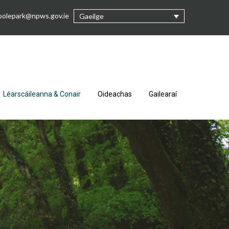
oolepark@npws.gov.ie
Gaeilge
Léarscáileanna & Conair
Oideachas
Gailearaí