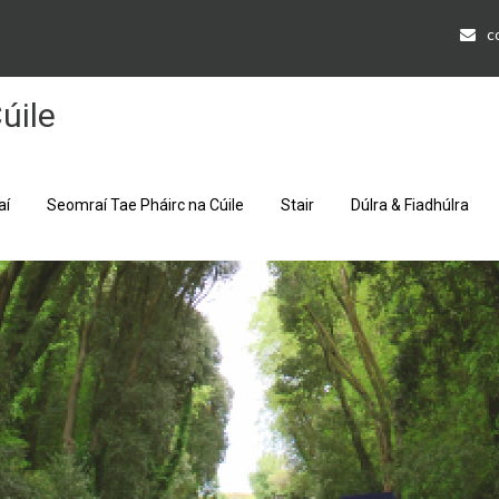
c
úile
aí
Seomraí Tae Pháirc na Cúile
Stair
Dúlra & Fiadhúlra