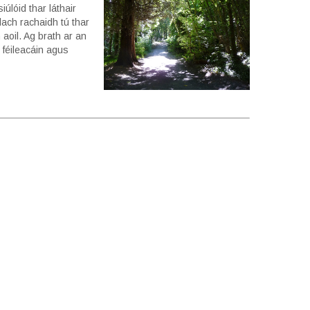
úlóid thar láthair
ach rachaidh tú thar
 aoil. Ag brath ar an
 féileacáin agus