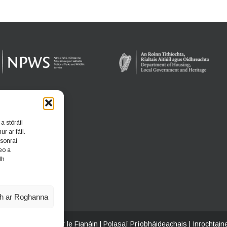
a stóráil
r ar fáil.
 sonraí
eo a
dh
h ar Roghanna
achta
|
Polasaí maidir le Fianáin
|
Polasaí Príobháideachais
|
Inrochtain