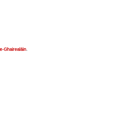
le-Ghairealáin
.