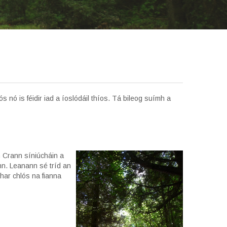
s nó is féidir iad a íoslódáil thíos. Tá bileog suímh a
n Crann síniúcháin a
ann. Leanann sé tríd an
har chlós na fianna