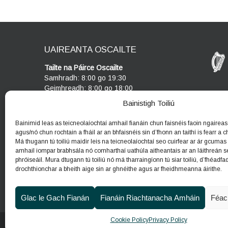
UAIREANTA OSCAILTE
Tailte na Páirce Oscailte
Samhradh: 8:00 go 19:30
Geimhreadh: 8:00 go 18:00
Bainistigh Toiliú
Ionad Cuairteoirí
Oscailte Dé Céadaoin - Dé Domhnaigh
Bainimid leas as teicneolaíochtaí amhail fianáin chun faisnéis faoin ngaireas 
10am - 5pm
agus/nó chun rochtain a fháil ar an bhfaisnéis sin d’fhonn an taithí is fearr a chu
Má thugann tú toiliú maidir leis na teicneolaíochtaí seo cuirfear ar ár gcumas
amhail iompar brabhsála nó comharthaí uathúla aitheantais ar an láithreán s
phróiseáil. Mura dtugann tú toiliú nó má tharraingíonn tú siar toiliú, d’fhéadfa
drochthionchar a bheith aige sin ar ghnéithe agus ar fheidhmeanna áirithe.
Glac le Gach Fianán
Fianáin Riachtanacha Amháin
Féac
Cookie Policy
Privacy Policy
© 2026
An Roinn Tithíochta, Rialtais Áitiúil agus Oidhre