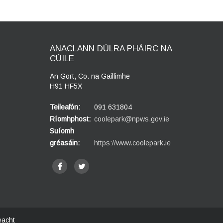
ANACLANN DÚLRA PHÁIRC NA
CÚILE
An Gort, Co. na Gaillimhe
H91 HF5X
Teileafón:
091 631804
Ríomhphost:
coolepark@npws.gov.ie
Suíomh
gréasáin:
https://www.coolepark.ie
eacht