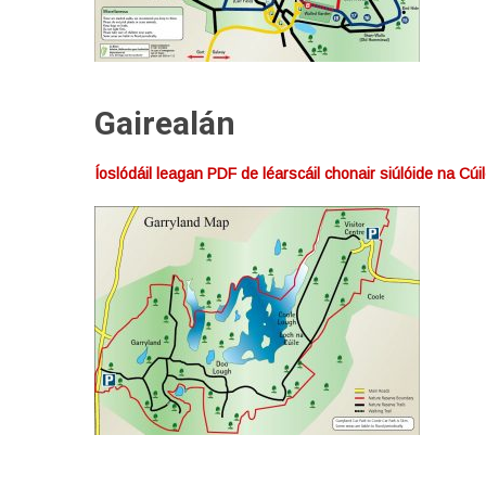
Gairealán
Íoslódáil leagan PDF de léarscáil chonair siúlóide na Cúi