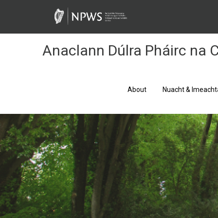
Skip
to
Content
Anaclann Dúlra Pháirc na C
About
Nuacht & Imeacht