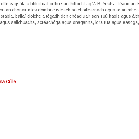
te éagsúla a bhfuil cáil orthu san fhilíocht ag W.B. Yeats. Téann an tsi
nn an chonair níos doimhne isteach sa choillearnach agus ar an mbeal
s stábla, ballaí cloiche a tógadh den chéad uair san 18ú haois agus áith
íní agus sailchuacha, scréachóga agus snaganna, iora rua agus easóga,
 na Cúile
.