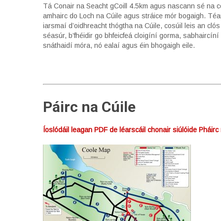
Tá Conair na Seacht gCoill 4.5km agus nascann sé na coill
amhairc do Loch na Cúile agus stráice mór bogaigh. Téa
iarsmaí d’oidhreacht thógtha na Cúile, cosúil leis an cló
séasúr, b’fhéidir go bhfeicfeá cloigíní gorma, sabhairc
snáthaidí móra, nó ealaí agus éin bhogaigh eile.
Páirc na Cúile
Íoslódáil leagan PDF de léarscáil chonair siúlóide Pháirc