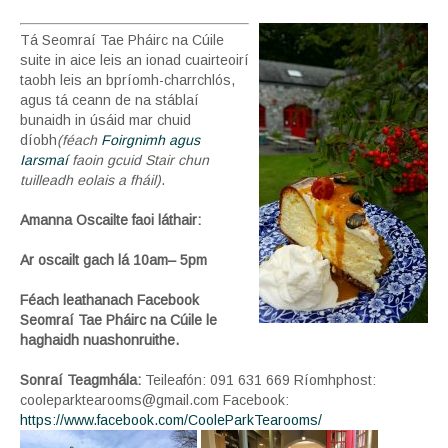
Tá Seomraí Tae Pháirc na Cúile
suite in aice leis an ionad cuairteoirí
taobh leis an bpríomh-charrchlós,
agus tá ceann de na stáblaí
bunaidh in úsáid mar chuid
díobh
(féach
Foirgnimh agus
Iarsmaí
faoin gcuid Stair chun
tuilleadh eolais a fháil)
.
Amanna Oscailte faoi láthair:
Ar oscailt gach lá 10am– 5pm
Féach leathanach Facebook
Seomraí Tae Pháirc na Cúile le
haghaidh nuashonruithe.
Sonraí Teagmhála:
Teileafón: 091 631 669 Ríomhphost:
cooleparktearooms@gmail.com Facebook:
https://www.facebook.com/CooleParkTearooms/