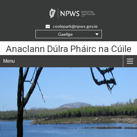
Skip
to
Content
coolepark@npws.gov.ie
Gaeilge
Anaclann Dúlra Pháirc na Cúile
Menu