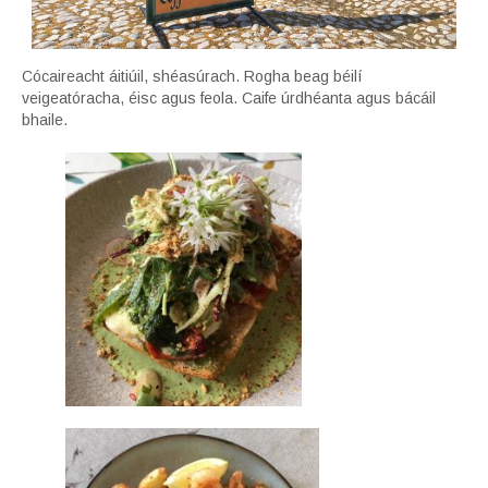
Cócaireacht áitiúil, shéasúrach. Rogha beag béilí
veigeatóracha, éisc agus feola. Caife úrdhéanta agus bácáil
bhaile.