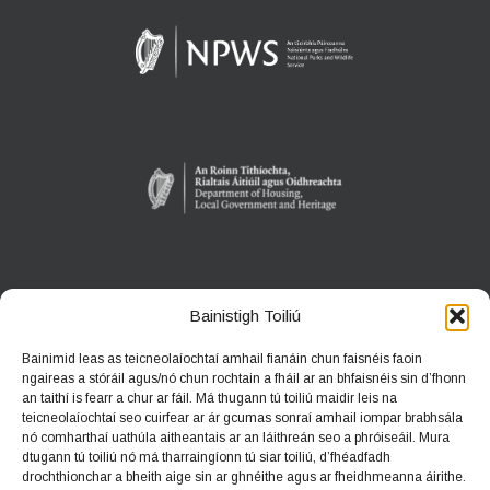
ANACLANN DÚLRA PHÁIRC NA CÚILE
Bainistigh Toiliú
An Gort, Co. na Gaillimhe
Bainimid leas as teicneolaíochtaí amhail fianáin chun faisnéis faoin
H91 HF5X
ngaireas a stóráil agus/nó chun rochtain a fháil ar an bhfaisnéis sin d’fhonn
an taithí is fearr a chur ar fáil. Má thugann tú toiliú maidir leis na
Teileafón:
091 631804
teicneolaíochtaí seo cuirfear ar ár gcumas sonraí amhail iompar brabhsála
nó comharthaí uathúla aitheantais ar an láithreán seo a phróiseáil. Mura
Ríomhphost:
coolepark@npws.gov.ie
dtugann tú toiliú nó má tharraingíonn tú siar toiliú, d’fhéadfadh
Suíomh gréasáin:
https://www.coolepark.ie
drochthionchar a bheith aige sin ar ghnéithe agus ar fheidhmeanna áirithe.