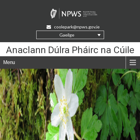
Skip
to
Content
coolepark@npws.gov.ie
Gaeilge
Anaclann Dúlra Pháirc na Cúile
Menu