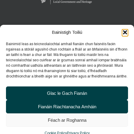
ANACLANN DÚLRA PHÁIRC NA CÚILE
Bainistigh Toiliú
An Gort, Co. na Gaillimhe
Bainimid leas as teicneolaíochtaí amhail fianáin chun faisnéis faoin
H91 HF5X
ngaireas a stóráil agus/nó chun rochtain a fháil ar an bhfaisnéis sin d’fhonn
an taithí is fearr a chur ar fáil. Má thugann tú toiliú maidir leis na
Teileafón:
091 631804
teicneolaíochtaí seo cuirfear ar ár gcumas sonraí amhail iompar brabhsála
nó comharthaí uathúla aitheantais ar an láithreán seo a phróiseáil. Mura
Ríomhphost:
coolepark@npws.gov.ie
dtugann tú toiliú nó má tharraingíonn tú siar toiliú, d’fhéadfadh
Suíomh gréasáin:
https://www.coolepark.ie
drochthionchar a bheith aige sin ar ghnéithe agus ar fheidhmeanna áirithe.
Glac le Gach Fianán
Fianáin Riachtanacha Amháin
Féach ar Roghanna
© 2026
An Roinn Tithíochta, Rialtais Áitiúil agus Oidhreachta
|
Polasaí maidir le Fianáin
|
Polasaí Príobháideachais
|
Inrochtaineacht
Cookie Policy
Privacy Policy