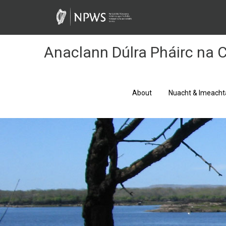
Skip
to
Content
Anaclann Dúlra Pháirc na C
About
Nuacht & Imeacht