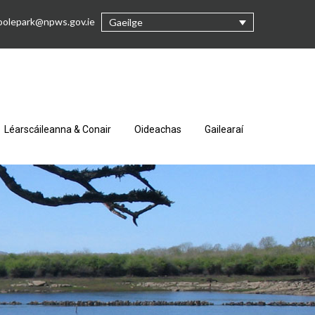
oolepark@npws.gov.ie
Gaeilge
Léarscáileanna & Conair
Oideachas
Gailearaí