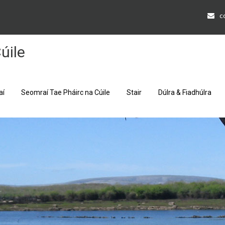
c
úile
aí
Seomraí Tae Pháirc na Cúile
Stair
Dúlra & Fiadhúlra