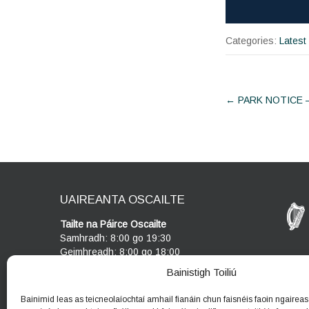
Categories:
Latest
Post
←
PARK NOTICE 
navigat
UAIREANTA OSCAILTE
Tailte na Páirce Oscailte
Samhradh: 8:00 go 19:30
Geimhreadh: 8:00 go 18:00
Bainistigh Toiliú
Ionad Cuairteoirí
Oscailte Dé Céadaoin - Dé Domhnaigh
Bainimid leas as teicneolaíochtaí amhail fianáin chun faisnéis faoin ngaireas 
10am - 5pm