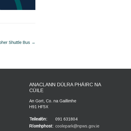
Moher Shuttle Bus
→
ANACLANN DÚLRA PHÁIRC NA
CÚILE
An Gort, Co. na Gaillimhe
H91 HF5X
Teileafón:
091 631804
Ríomhphost:
coolepark@npws.gov.ie