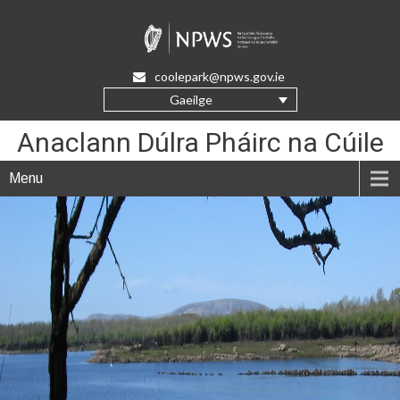
Skip
to
Content
coolepark@npws.gov.ie
Gaeilge
Anaclann Dúlra Pháirc na Cúile
Menu