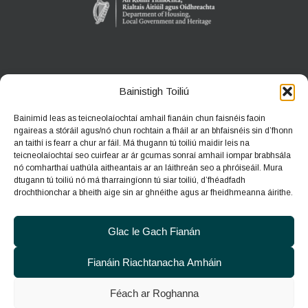
ANACLANN DÚLRA PHÁIRC NA CÚILE
Bainistigh Toiliú
An Gort, Co. na Gaillimhe
Bainimid leas as teicneolaíochtaí amhail fianáin chun faisnéis faoin
H91 HF5X
ngaireas a stóráil agus/nó chun rochtain a fháil ar an bhfaisnéis sin d’fhonn
an taithí is fearr a chur ar fáil. Má thugann tú toiliú maidir leis na
Teileafón:
091 631804
teicneolaíochtaí seo cuirfear ar ár gcumas sonraí amhail iompar brabhsála
nó comharthaí uathúla aitheantais ar an láithreán seo a phróiseáil. Mura
Ríomhphost:
coolepark@npws.gov.ie
dtugann tú toiliú nó má tharraingíonn tú siar toiliú, d’fhéadfadh
Suíomh gréasáin:
https://www.coolepark.ie
drochthionchar a bheith aige sin ar ghnéithe agus ar fheidhmeanna áirithe.
Glac le Gach Fianán
Fianáin Riachtanacha Amháin
Féach ar Roghanna
© 2026
An Roinn Tithíochta, Rialtais Áitiúil agus Oidhreachta
|