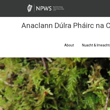
Skip
to
Content
Anaclann Dúlra Pháirc na C
About
Nuacht & Imeacht