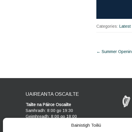
Categories:
Latest
Post
←
Summer Openin
navigat
UAIREANTA OSCAILTE
Tailte na Páirce Oscailte
Samhradh: 8:00 go 19:30
Geimhreadh: 8:00 go 18:00
Bainistigh Toiliú
Ionad Cuairteoirí