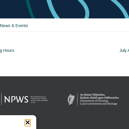
 News & Events
g Hours
July 
ion