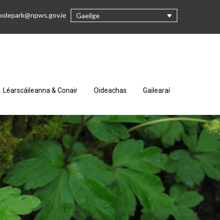
oolepark@npws.gov.ie
Gaeilge
Léarscáileanna & Conair
Oideachas
Gailearaí