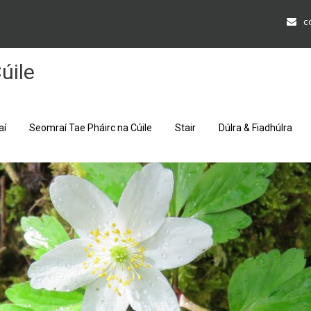
c
úile
aí
Seomraí Tae Pháirc na Cúile
Stair
Dúlra & Fiadhúlra