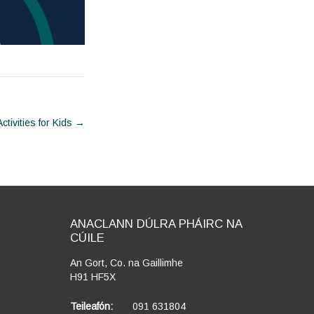
Activities for Kids
→
ANACLANN DÚLRA PHÁIRC NA
CÚILE
An Gort, Co. na Gaillimhe
H91 HF5X
Teileafón:
091 631804